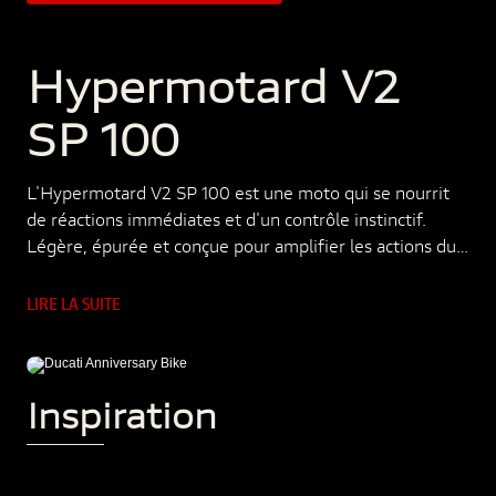
Hypermotard V2
SP 100
L'Hypermotard V2 SP 100 est une moto qui se nourrit
de réactions immédiates et d'un contrôle instinctif.
Légère, épurée et conçue pour amplifier les actions du
pilote, la conduite est placée sous le signe de la
précision et du pur plaisir. Avec son bicylindre en V,
LIRE LA SUITE
cette moto incarne l’essence même de la conduite
extrême, alliant des performances de référence à un
design agressif et une technologie de pointe. Avec
Inspiration
cette édition spéciale, elle rejoint la Collezione 100 en
tant qu’expression moderne de l’esprit de course
authentique, né dans le monde de l’endurance et traduit
aujourd’hui dans un langage direct et contemporain.