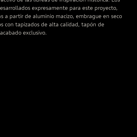
esarrollados expresamente para este proyecto,
das a partir de aluminio macizo, embrague en seco
os con tapizados de alta calidad, tapón de
acabado exclusivo.
Panigale V4 S 100 reinterpreta la
decoración plateada y su alma de
victoria que hizo historia.