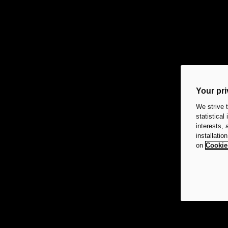
Your pri
We strive 
statistical
interests,
installatio
on
Cookie