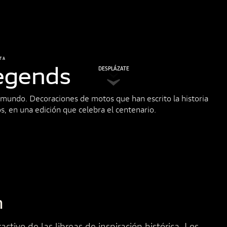
TA
egends
DESPLÁZATE
mundo. Decoraciones de motos que han escrito la historia
s, en una edición que celebra el centenario.
n
activo de las libreas de inspiración histórica. Los