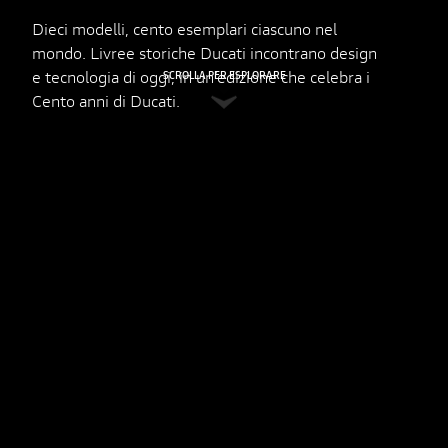
Dieci modelli, cento esemplari ciascuno nel
mondo. Livree storiche Ducati incontrano design
e tecnologia di oggi, in un’edizione che celebra i
SCROLLA PER ESPLORARE
Cento anni di Ducati.